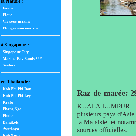
la Nature :
Faune
Flore
Vie sous-marine
Plongée sous-marine
à Singapour :
Singapour City
Marina Bay Sands ***
Sentosa
en Thailande :
Koh Phi Phi Don
Raz-de-marée: 29
Koh Phi Phi Ley
Krabi
KUALA LUMPUR - La s
Phang Nga
plusieurs pays d'Asie 
Phuket
la Malaisie, et notamm
Bangkok
sources officielles.
Ayuthaya
Koh Samet