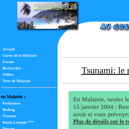
Accueil
Cartes de la Malaisie
Forum
Tsunami: le 
Rechercher
Vidéos
News de Malaisie
en Malaisie :
En Malaisie, seules l
Perhentian
15 janvier 2004 : Ret
Redang
avoir si vous prévoye
Tioman
Plus de détails sur le
Kuala Lumpur ***
Penang