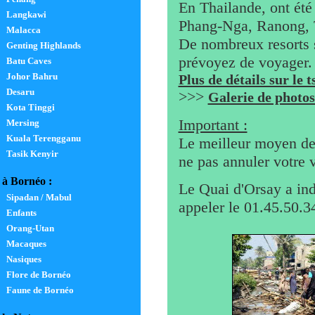
En Thailande, ont été
Langkawi
Phang-Nga, Ranong, T
Malacca
De nombreux resorts s
Genting Highlands
prévoyez de voyager.
Batu Caves
Johor Bahru
Plus de détails sur le
Desaru
>>>
Galerie de photo
Kota Tinggi
Important :
Mersing
Kuala Terengganu
Le meilleur moyen de 
Tasik Kenyir
ne pas annuler votre v
à Bornéo :
Le Quai d'Orsay a ind
Sipadan / Mabul
appeler le 01.45.50.34
Enfants
Orang-Utan
Macaques
Nasiques
Flore de Bornéo
Faune de Bornéo