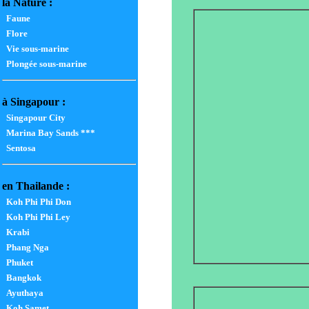
la Nature :
Faune
Flore
Vie sous-marine
Plongée sous-marine
à Singapour :
Singapour City
Marina Bay Sands ***
Sentosa
en Thailande :
Koh Phi Phi Don
Koh Phi Phi Ley
Krabi
Phang Nga
Phuket
Bangkok
Ayuthaya
Koh Samet