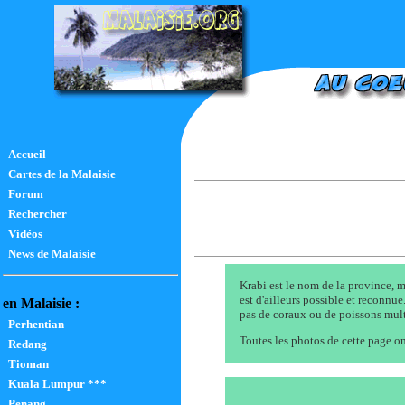
Accueil
Cartes de la Malaisie
Forum
Rechercher
Vidéos
News de Malaisie
Krabi est le nom de la province, ma
est d'ailleurs possible et reconnue
en Malaisie :
pas de coraux ou de poissons multi
Perhentian
Toutes les photos de cette page on
Redang
Tioman
Kuala Lumpur ***
Penang