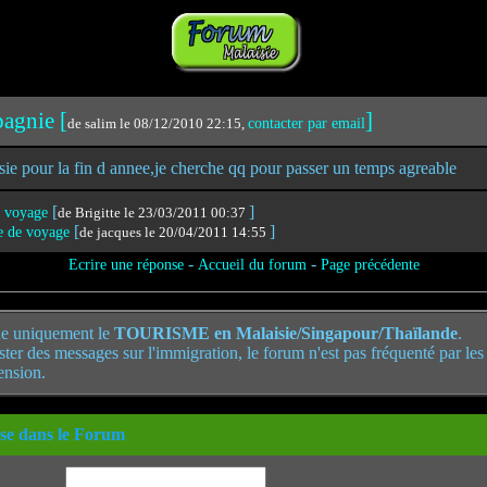
pagnie [
]
de salim le 08/12/2010 22:15,
contacter par email
isie pour la fin d annee,je cherche qq pour passer un temps agreable
[
]
e voyage
de Brigitte le 23/03/2011 00:37
[
]
e de voyage
de jacques le 20/04/2011 14:55
-
-
Ecrire une réponse
Accueil du forum
Page précédente
e uniquement le
TOURISME en Malaisie/Singapour/Thaïlande
.
poster des messages sur l'immigration, le forum n'est pas fréquenté par le
ension.
se dans le Forum