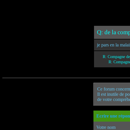
Q: de la com
je pars en la mala
R: Compagne d
R: Compagn
Ce forum concern
Il est inutile de 
de votre compréh
Ecrire une répon
Votre nom