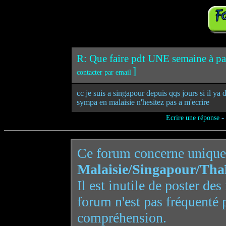
R: Que faire pdt UNE semaine à pa
]
contacter par email
cc je suis a singapour depuis qqs jours si il y
sympa en malaisie n'hesitez pas a m'ecrire
-
Ecrire une réponse
Ce forum concerne uniqu
Malaisie/Singapour/Tha
Il est inutile de poster de
forum n'est pas fréquenté 
compréhension.