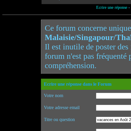
-
Ecrire une réponse
Ce forum concerne uniqu
Malaisie/Singapour/Tha
Il est inutile de poster de
forum n'est pas fréquenté 
compréhension.
Ecrire une réponse dans le Forum
Votre nom
Votre adresse email
Titre ou question