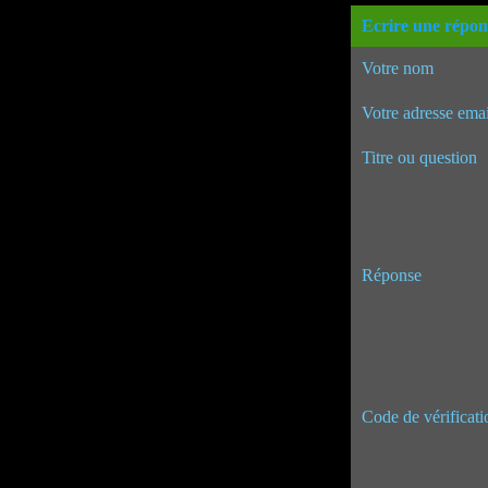
Ecrire une répon
Votre nom
Votre adresse emai
Titre ou question
Réponse
Code de vérificati