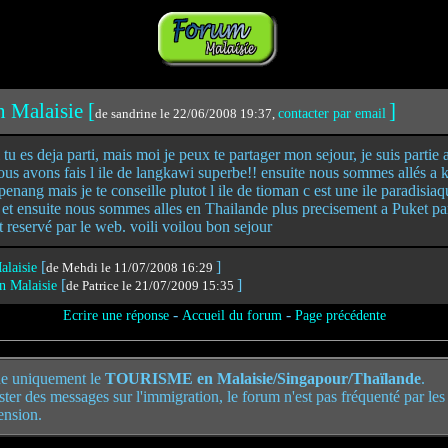
n Malaisie [
]
de sandrine le 22/06/2008 19:37,
contacter par email
si tu es deja parti, mais moi je peux te partager mon sejour, je suis parti
nous avons fais l ile de langkawi superbe!! ensuite nous sommes allés a 
enang mais je te conseille plutot l ile de tioman c est une ile paradisiaqu
et ensuite nous sommes alles en Thailande plus precisement a Puket par 
t reservé par le web. voili voilou bon sejour
[
]
alaisie
de Mehdi le 11/07/2008 16:29
[
]
en Malaisie
de Patrice le 21/07/2009 15:35
-
-
Ecrire une réponse
Accueil du forum
Page précédente
e uniquement le
TOURISME en Malaisie/Singapour/Thaïlande
.
poster des messages sur l'immigration, le forum n'est pas fréquenté par le
ension.