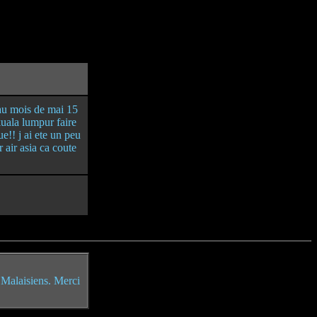
e au mois de mai 15
kuala lumpur faire
e!! j ai ete un peu
air asia ca coute
s Malaisiens. Merci