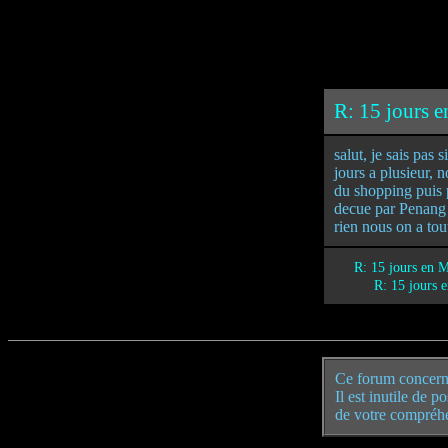
R: 15 jours e
salut, je sais pas 
jours a plusieur, 
du shopping puis p
decue par Penang 
rien nous on a tou
R: 15 jours en M
R: 15 jours 
Ce forum concern
Il est inutile de 
de votre compréh