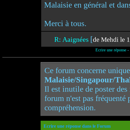
Malaisie en général et dans
Merci à tous.
[
R: Aaignées
de Mehdi le 
-
Ecrire une réponse
Ce forum concerne uniqu
Malaisie/Singapour/Tha
Il est inutile de poster de
forum n'est pas fréquenté 
compréhension.
Ecrire une réponse dans le Forum