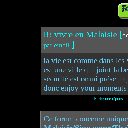
R: vivre en Malaisie [
de
]
par email
la vie est comme dans les
est une ville qui joint la 
sécurité est omni présente
donc enjoy your moments
-
Ecrire une réponse
Ce forum concerne uniqu
Malaisie/Singapour/Tha