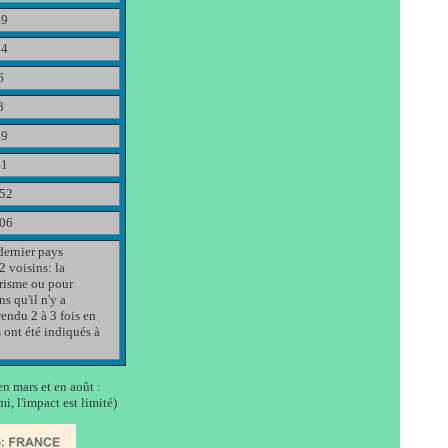
09
94
6
3
29
41
452
306
dernier pays
2 voisins: la
urisme ou pour
ns qu'il n'y a
endu 2 à 3 fois en
 ont été indiqués à
en mars et en août :
i, l'impact est limité)