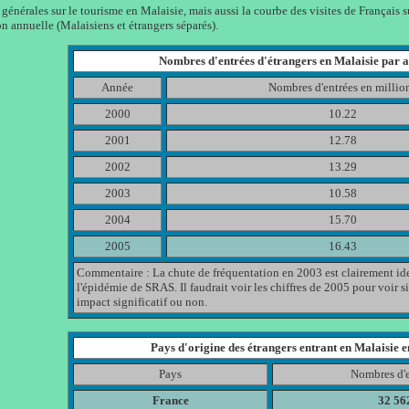
 générales sur le tourisme en Malaisie, mais aussi la courbe des visites de Français su
on annuelle (Malaisiens et étrangers séparés).
Nombres d'entrées d'étrangers en Malaisie par 
Année
Nombres d'entrées en millio
2000
10.22
2001
12.78
2002
13.29
2003
10.58
2004
15.70
2005
16.43
Commentaire : La chute de fréquentation en 2003 est clairement ide
l'épidémie de SRAS. Il faudrait voir les chiffres de 2005 pour voir s
impact significatif ou non.
Pays d'origine des étrangers entrant en Malaisie 
Pays
Nombres d'e
France
32 56