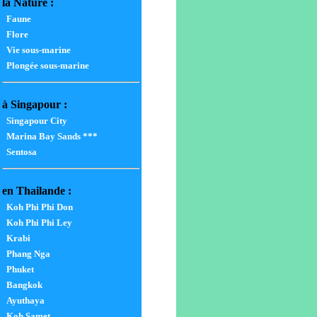
la Nature :
Faune
Flore
Vie sous-marine
Plongée sous-marine
à Singapour :
Singapour City
Marina Bay Sands ***
Sentosa
en Thailande :
Koh Phi Phi Don
Koh Phi Phi Ley
Krabi
Phang Nga
Phuket
Bangkok
Ayuthaya
Koh Samet