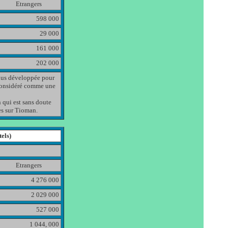
Etrangers
598 000
29 000
161 000
202 000
lus développée pour
s considéré comme une
 qui est sans doute
tes sur Tioman.
els)
Etrangers
4 276 000
2 029 000
527 000
1 044, 000