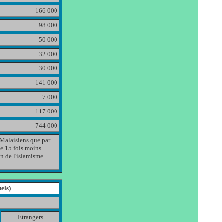
166 000
98 000
50 000
32 000
30 000
141 000
7 000
117 000
744 000
 Malaisiens que par
de 15 fois moins
n de l'islamisme
els)
Etrangers