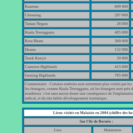
Kuantan
699 000
Cherating
297 000
Taman Negara
28 000
Kuala Terengganu
485 000
Kota Bharu
369 000
Desaru
132 000
Tasek Kenyir
29 000
Cameron Highlands
415 000
Genting Highlands
785 000
Commentaire : Certains endroits sont nettement plus visités par les
les étrangers, comme Kuala Terengganu, où les étrangers sont près 
nombreux: c'est sans aucun doute une conséquence de l'implantatio
radical, et du très faible développement touristique.
Lieux visités en Malaisie en 2004 (chiffre des hot
Sur l'île de Bornéo :
Lieu
Malaisiens