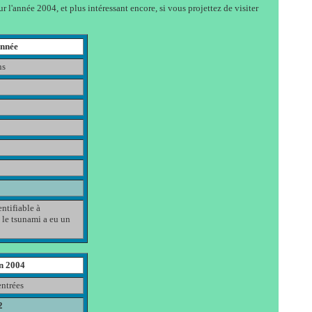
r l'année 2004, et plus intéressant encore, si vous projettez de visiter
année
ns
ntifiable à
i le tsunami a eu un
en 2004
ntrées
2