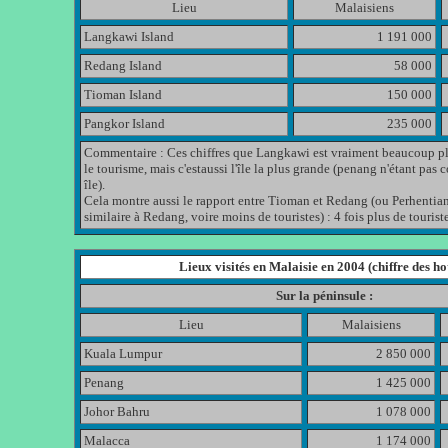
Lieu
Malaisiens
Langkawi Island
1 191 000
Redang Island
58 000
Tioman Island
150 000
Pangkor Island
235 000
Commentaire : Ces chiffres que Langkawi est vraiment beaucoup p
le tourisme, mais c'estaussi l'île la plus grande (penang n'étant pa
île).
Cela montre aussi le rapport entre Tioman et Redang (ou Perhentian
similaire à Redang, voire moins de touristes) : 4 fois plus de touris
Lieux visités en Malaisie en 2004 (chiffre des hot
Sur la péninsule :
Lieu
Malaisiens
Kuala Lumpur
2 850 000
Penang
1 425 000
Johor Bahru
1 078 000
Malacca
1 174 000