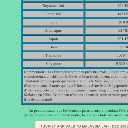
Royaume-Uni
204 4
Etats-Unis
145 0
Italie
20 03
Allemagne
53 78
Japon
301 4
Chine
550 2
Thailande
1 518 
Singapour
9 520 
Commentaire : Les Européens sont peu présents, mais l'Angleterre, 
colonisateur a un chiffre très élevé, et bien évidemment, ce sont les 
Thailande et Singapour qui visitent le plus la Malaisie, pour du to
d'autres raisons. A noter qu'il y a 2 fois plus d'entrée de Singapourée
d'habitants, cela montre qu'en moyenne chaque Singapouréen s'est r
Malaisie en 2004. Ce tableau n'est pas exhaustif, seuls certains pays
titre de comparatif.
On peut constater que les Français partent surtout pendant l'été: 
(la fin de la courbe pour 2004 montre la relative chute liée au tsunam