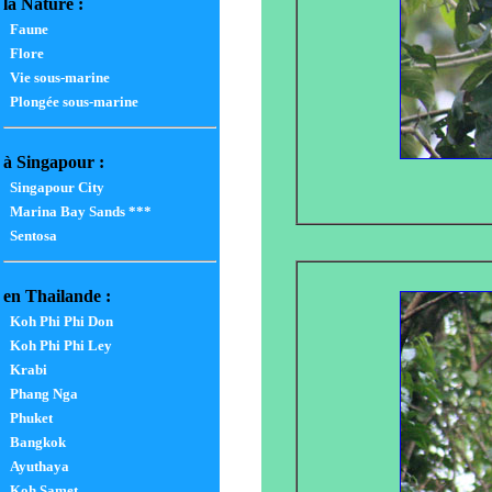
la Nature :
Faune
Flore
Vie sous-marine
Plongée sous-marine
à Singapour :
Singapour City
Marina Bay Sands ***
Sentosa
en Thailande :
Koh Phi Phi Don
Koh Phi Phi Ley
Krabi
Phang Nga
Phuket
Bangkok
Ayuthaya
Koh Samet