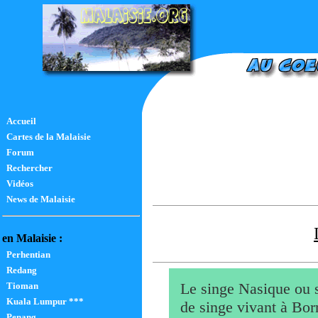
Accueil
Cartes de la Malaisie
Forum
Rechercher
Vidéos
News de Malaisie
en Malaisie :
Perhentian
Redang
Le singe Nasique ou s
Tioman
Kuala Lumpur ***
de singe vivant à Born
Penang