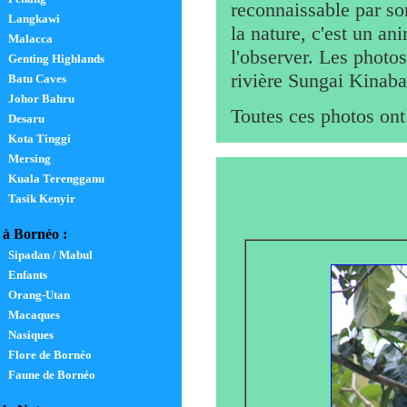
reconnaissable par so
Langkawi
la nature, c'est un an
Malacca
l'observer. Les photos
Genting Highlands
rivière Sungai Kinaba
Batu Caves
Johor Bahru
Toutes ces photos ont 
Desaru
Kota Tinggi
Mersing
Kuala Terengganu
Tasik Kenyir
à Bornéo :
Sipadan / Mabul
Enfants
Orang-Utan
Macaques
Nasiques
Flore de Bornéo
Faune de Bornéo