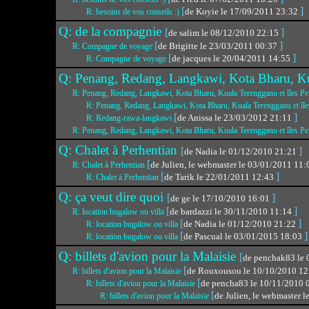
[
]
de Koyie le 17/09/2011 23:32
R: besoins de vos conseils :)
Q: de la compagnie
[
]
de salim le 08/12/2010 22:15
[
]
de Brigitte le 23/03/2011 00:37
R: Compagne de voyage
[
]
de jacques le 20/04/2011 14:55
R: Compagne de voyage
Q: Penang, Redang, Langkawi, Kota Bharu, Kua
R: Penang, Redang, Langkawi, Kota Bharu, Kuala Terengganu et îles Pe
R: Penang, Redang, Langkawi, Kota Bharu, Kuala Terengganu et île
[
]
de Anissa le 23/03/2012 21:11
R: Redang-rawa-langkawi
R: Penang, Redang, Langkawi, Kota Bharu, Kuala Terengganu et îles Pe
Q: Chalet à Perhentian
[
]
de Nadia le 01/12/2010 21:21
[
de Julien, le webmaster le 03/01/2011 11
R: Chalet à Perhentian
[
]
de Tarik le 22/01/2011 12:43
R: Chalet à Perhentian
Q: ça veut dire quoi
[
]
de ge le 17/10/2010 16:01
[
]
de bardazzi le 30/11/2010 11:14
R: location bugalow ou villa
[
]
de Nadia le 01/12/2010 21:22
R: location bugalow ou villa
[
]
de Pascual le 03/01/2015 18:03
R: location bugalow ou villa
Q: billets d'avion pour la Malaisie
[
de penchak83 le
[
de Rouxousou le 10/10/2010 1
R: billets d'avion pour la Malaisie
[
de pencha83 le 10/11/2010 
R: billets d'avion pour la Malaisie
[
de Julien, le webmaster 
R: billets d'avion pour la Malaisie