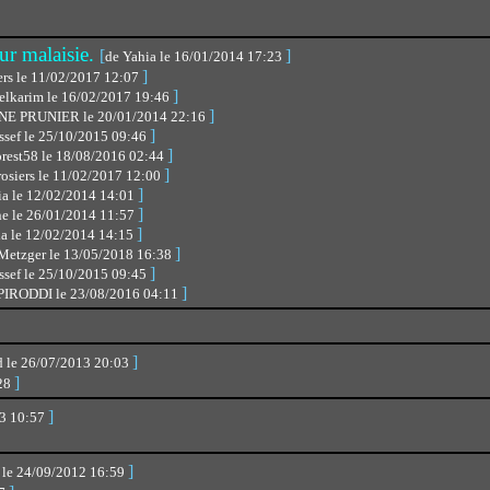
our malaisie.
[
]
de Yahia le 16/01/2014 17:23
]
ers le 11/02/2017 12:07
]
elkarim le 16/02/2017 19:46
]
NE PRUNIER le 20/01/2014 22:16
]
ssef le 25/10/2015 09:46
]
orest58 le 18/08/2016 02:44
]
rosiers le 11/02/2017 12:00
]
ia le 12/02/2014 14:01
]
ne le 26/01/2014 11:57
]
ia le 12/02/2014 14:15
]
Metzger le 13/05/2018 16:38
]
ssef le 25/10/2015 09:45
]
PIRODDI le 23/08/2016 04:11
]
d le 26/07/2013 20:03
]
:28
]
13 10:57
]
 le 24/09/2012 16:59