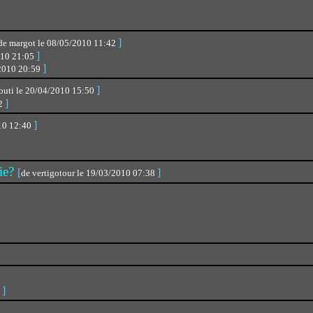
]
de margot le 08/05/2010 11:42
]
010 21:05
]
/2010 20:59
]
uti le 20/04/2010 15:50
]
12
]
010 12:40
sie?
[
]
de vertigotour le 19/03/2010 07:38
]
2