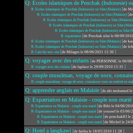
Q: Ecoles islamiques de Penchak (Indonesie) ou
[
de Mi
R: Ecoles islamiques de Penchak (Indonesie) ou Silat (Malaisie)
[
de
R: Ecoles islamiques de Penchak (Indonesie) ou Silat (Malaisie)
R: Ecoles islamiques de Penchak (Indonesie) ou Silat (Malaisie
R: Ecoles islamiques de Penchak (Indonesie) ou Silat (Mala
R: Ecoles islamiques de Penchak (Indonesie) ou Silat (
[
de Penchak silat le 08/09/201
R: expatriation
[
de ka
R: Ecoles islamiques de Penchak (Indonesie) ou Silat (Malaisie)
[
de le
R: Ecoles islamiques de Penchak (Indonesie) ou Silat (Malaisie)
[
]
de Milagro le 08/06/2021 12:30
R: I am the new one
Q: voyager avec des enfants
[
de PERSONNIC le 06/08
[
]
de laplace le 29/09/2010 15:35
R: voyager avec des enfants
Q: couple musulman, voyage de noce, connaisse
R: couple musulman, voyage de noce, connaissez vous un endroit en mal
Q: apprendre anglais en Malaisie
[
de abi mohamed le
Q: Expatriation en Malaisie - couple non marié
[
de Bibi le 04/06/20
R: Expatriation en Malaisie - couple non marié
[
de youssef le 05/06
R: Expatriation en Malaisie - couple non marié
[
de penchak83 le
R: Expatriation en Malaisie - couple non marié
[
de Michel le 24/
R: Expatriation en Malaisie - couple non marié
Q: Hotel a langkawi
[
]
de fatiha le 18/05/2010 11:28