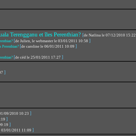
la Terengganu et îles Perenthian?
[
de Natlina le 07/12/2010 15:2
[
]
de Julien, le webmaster le 03/01/2011 10:58
renthian?
[
]
de caroline le 06/01/2011 10:09
s Perenthian?
[
]
de céd le 25/01/2011 17:27
renthian?
]
:07
]
 01/09/2010 10:23
]
2:19
]
09:19
]
le 03/01/2011 11:09