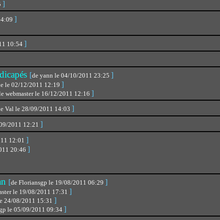
]
5
]
14:09
]
011 10:54
dicapés
[
]
de yann le 04/10/2011 23:25
]
lle le 02/12/2011 12:19
]
 le webmaster le 16/12/2011 12:16
]
e Val le 28/09/2011 14:03
]
5/09/2011 12:21
]
011 12:01
]
2011 20:46
ian
[
]
de Floriansgp le 19/08/2011 06:29
]
aster le 19/08/2011 17:31
]
le 24/08/2011 15:31
]
sgp le 05/09/2011 09:34