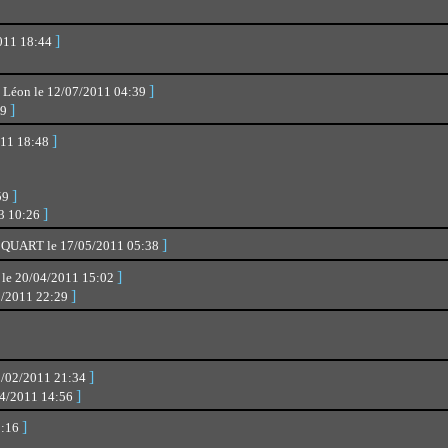
]
2011 18:44
]
 Léon le 12/07/2011 04:39
]
39
]
011 18:48
]
:59
]
13 10:26
]
CQUART le 17/05/2011 05:38
]
s le 20/04/2011 15:02
]
05/2011 22:29
]
8/02/2011 21:34
]
/04/2011 14:56
]
0:16