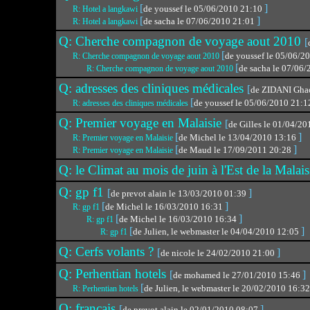
[
]
de youssef le 05/06/2010 21:10
R: Hotel a langkawi
[
]
de sacha le 07/06/2010 21:01
R: Hotel a langkawi
Q: Cherche compagnon de voyage aout 2010
[
[
de youssef le 05/06/2
R: Cherche compagnon de voyage aout 2010
[
de sacha le 07/06
R: Cherche compagnon de voyage aout 2010
Q: adresses des cliniques médicales
[
de ZIDANI Ghao
[
de youssef le 05/06/2010 21:
R: adresses des cliniques médicales
Q: Premier voyage en Malaisie
[
de Gilles le 01/04/2
[
]
de Michel le 13/04/2010 13:16
R: Premier voyage en Malaisie
[
]
de Maud le 17/09/2011 20:28
R: Premier voyage en Malaisie
Q: le Climat au mois de juin à l'Est de la Malai
Q: gp f1
[
]
de prevot alain le 13/03/2010 01:39
[
]
de Michel le 16/03/2010 16:31
R: gp f1
[
]
de Michel le 16/03/2010 16:34
R: gp f1
[
]
de Julien, le webmaster le 04/04/2010 12:05
R: gp f1
Q: Cerfs volants ?
[
]
de nicole le 24/02/2010 21:00
Q: Perhentian hotels
[
]
de mohamed le 27/01/2010 15:46
[
de Julien, le webmaster le 20/02/2010 16:3
R: Perhentian hotels
Q: francais
[
]
de prevot alain le 02/01/2010 08:07