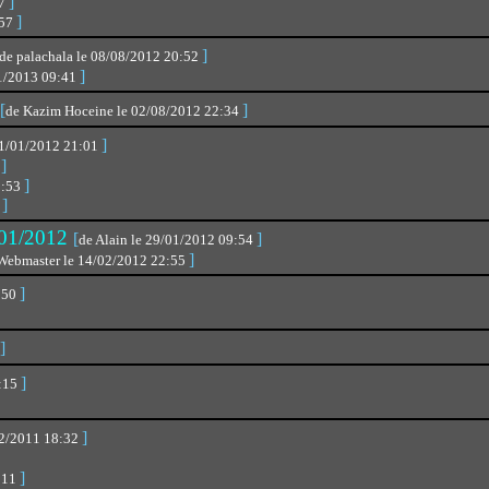
]
57
]
:57
]
de palachala le 08/08/2012 20:52
]
01/2013 09:41
[
]
de Kazim Hoceine le 02/08/2012 22:34
]
31/01/2012 21:01
]
6
]
1:53
]
1
0/01/2012
[
]
de Alain le 29/01/2012 09:54
]
e Webmaster le 14/02/2012 22:55
]
4:50
]
]
1:15
]
/12/2011 18:32
]
7:11