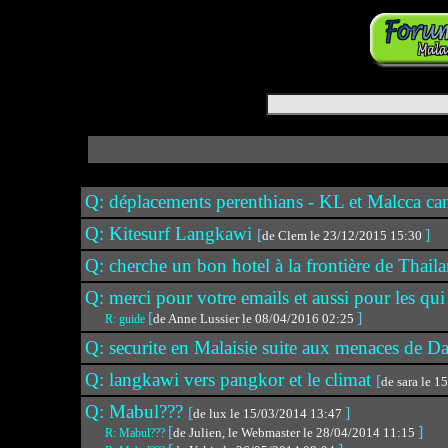
Q: déplacements perenthians - KL et Malcca c
Q: Kitesurf Langkawi
[
]
de Clem le 23/12/2015 15:30
Q: cherche un bon hotel à la frontière de Thail
Q: merci pour votre emails et aussi pour les qui
[
]
de Anne Lussier le 08/04/2016 02:25
R: guide
Q: securite en Malaisie suite aux menaces de 
Q: langkawi vers pangkor et le climat
[
de sara le 
Q: Mabul???
[
]
de lux le 15/03/2014 13:47
[
]
de Julien, le Webmaster le 28/04/2014 11:15
R: Mabul???