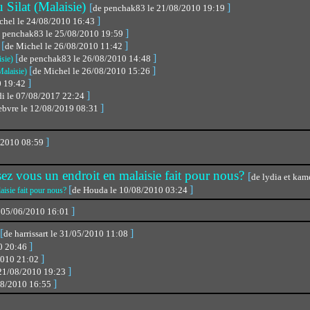
 Silat (Malaisie)
[
]
de penchak83 le 21/08/2010 19:19
]
chel le 24/08/2010 16:43
]
 penchak83 le 25/08/2010 19:59
[
]
de Michel le 26/08/2010 11:42
)
[
]
de penchak83 le 26/08/2010 14:48
isie)
[
]
de Michel le 26/08/2010 15:26
Malaisie)
]
0 19:42
]
di le 07/08/2017 22:24
]
febvre le 12/08/2019 08:31
]
/2010 08:59
z vous un endroit en malaisie fait pour nous?
[
de lydia et ka
[
]
de Houda le 10/08/2010 03:24
aisie fait pour nous?
]
 05/06/2010 16:01
[
]
de harrissart le 31/05/2010 11:08
]
10 20:46
]
/2010 21:02
]
 21/08/2010 19:23
]
08/2010 16:55