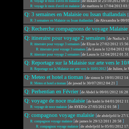
[
de mikael le 25/10/2012 09:
R: voyage le mois d'avril en malaisie
[
de mathieu le 17/04/2013 03
R: voyage le mois d'avril en malaisie
Q: 3 semaines en Malaisie ou Issan thaïlandais
[
[
de Alexandra le 09/
R: 3 semaines en Malaisie ou Issan thaïlandais
Q: Recherche compagnons de voyage Malaisie
Q: itineraire pour voyage 2 semaines
[
de Nadia le 
[
de Elyas le 27/02/2012 15:5
R: itineraire pour voyage 3 semaines
[
de Laura le 12/04/2012 0
R: itineraire pour voyage 3 semaines
[
de Laura le 12/04/2012 01:5
R: itineraire pour voyage 2 semaines
Q: Reportage sur la Malaisie sur arte vers le 1
[
de Julien, l
R: Reportage sur la Malaisie sur arte vers le 10/01/2012
Q: Meteo et hotel a tioman
[
de simon le 19/01/2012 1
[
]
de jawad le 30/07/2012 04:21
R: Meteo et hotel a tioman
Q: Perhentian en Février
[
de Abdel le 09/01/2012 16:28
Q: voyage de noce malaisie
[
de kadri le 04/01/2012 1
[
]
de AYED le 27/05/2012 01:58
R: voyage de noce malaisie
Q: compagnon voyage malaisie
[
de abdeljelil le 27
[
]
de james le 29/12/2011 20:58
R: compagnon voyage malaisie
[
de abdeljelil le 05/01/2012 1
R: compagnon voyage malaisie