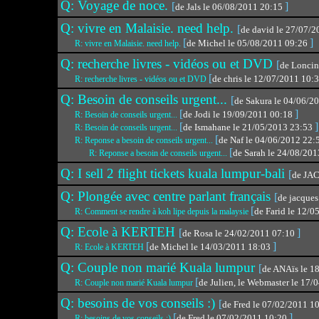
Q: Voyage de noce.
[
]
de Jals le 06/08/2011 20:15
Q: vivre en Malaisie. need help.
[
de david le 27/07/
[
]
de Michel le 05/08/2011 09:26
R: vivre en Malaisie. need help.
Q: recherche livres - vidéos ou et DVD
[
de Loncin
[
de chris le 12/07/2011 10:
R: recherche livres - vidéos ou et DVD
Q: Besoin de conseils urgent...
[
de Sakura le 04/06/2
[
]
de Jodi le 19/09/2011 00:18
R: Besoin de conseils urgent...
[
]
de Ismahane le 21/05/2013 23:53
R: Besoin de conseils urgent...
[
de Naf le 04/06/2012 22
R: Reponse a besoin de conseils urgent...
[
de Sarah le 24/08/20
R: Reponse a besoin de conseils urgent...
Q: I sell 2 flight tickets kuala lumpur-bali
[
de JA
Q: Plongée avec centre parlant français
[
de jacque
[
de Farid le 12/
R: Comment se rendre à koh lipe depuis la malaysie
Q: Ecole à KERTEH
[
]
de Rosa le 24/02/2011 07:10
[
]
de Michel le 14/03/2011 18:03
R: Ecole à KERTEH
Q: Couple non marié Kuala lumpur
[
de ANAïs le 1
[
de Julien, le Webmaster le 17
R: Couple non marié Kuala lumpur
Q: besoins de vos conseils :)
[
de Fred le 07/02/2011 1
[
]
de Fred le 07/02/2011 10:20
R: besoins de vos conseils :)