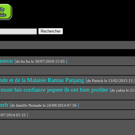
ameron
[
]
de bu bu le 30/07/2018 15:05
ande et de la Malaisie Rantau Panjang
[
de Patrick le 13/02/2015 13
 mont fais confiance jespere ils ont bien profiter
[
de yahia le 2
Daech
[
]
de famille Nomade le 24/09/2014 07:56
]
15/07/2014 05:33