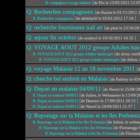
[
de Elo le 15/05/2012 13:0
R: compagnon voyage malaisie
Q: Recherches compagnons
[
de Kazim le 01/11/2011 
[
]
de abdeljelil le 05/01/2012 17:18
R: Recherches compagnons
Q: recherche fournisseur nail art
[
de plett le 23/10/2
Q: sejour fin octobre
[
]
de souheyl le 10/10/2011 18:35
Q: VOYAGE AOUT 2012 groupe Adultes han
[
de doisy este
R: VOYAGE AOUT 2012 groupe Adultes handicapés
[
de Julien,
R: VOYAGE AOUT 2012 groupe Adultes handicapés
Q: voyage Malaisie 12 au 18 novembre 2011
[
d
Q: cherche bel endroit en Malaisie
[
de Patthey le 0
Q: Depart en malaisie 04/09/11
[
de Nawel le 25/08/2
[
de Julien, le Webmaster le 13/09/
R: Depart en malaisie 04/09/11
[
]
de Darence le 17/09/2011 20:23
R: Depart en malaisie 04/09/11
[
]
de Nawel le 24/09/2011 21:57
R: Depart en malaisie 04/09/11
Q: Reportage sur la Malaisie et les îles Perhent
[
de Julien, le webm
R: Reportage sur la Malaisie et les îles Perhentian
[
de Floriansgp 
R: Reportage sur la Malaisie et les îles Perhentian
[
de Florian
R: Reportage sur la Malaisie et les îles Perhentian