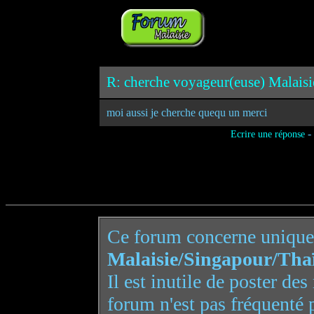
R: cherche voyageur(euse) Malaisi
moi aussi je cherche quequ un merci
-
Ecrire une réponse
Ce forum concerne uniqu
Malaisie/Singapour/Tha
Il est inutile de poster de
forum n'est pas fréquenté 