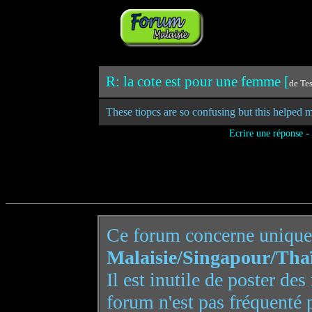
R: la cote est pour une femme [
de Te
These tiopcs are so confusing but this helped m
-
Ecrire une réponse
Ce forum concerne uniqu
Malaisie/Singapour/Tha
Il est inutile de poster de
forum n'est pas fréquenté 