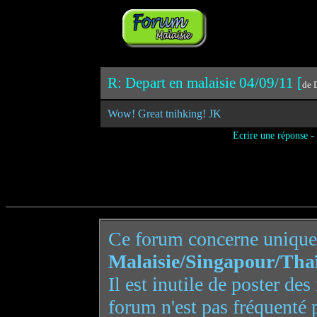
R: Depart en malaisie 04/09/11 [
de 
Wow! Great tnihking! JK
-
Ecrire une réponse
Ce forum concerne uniqu
Malaisie/Singapour/Tha
Il est inutile de poster de
forum n'est pas fréquenté 