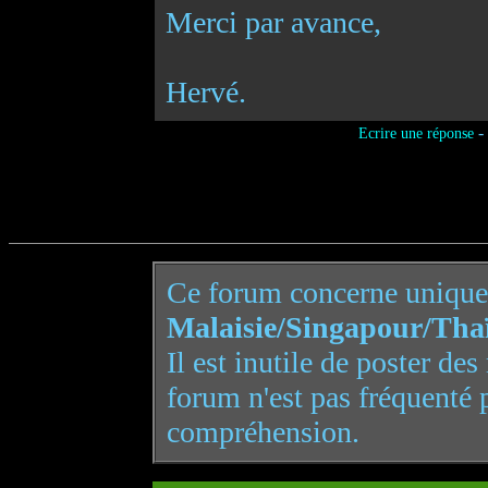
Merci par avance,
Hervé.
-
Ecrire une réponse
Ce forum concerne uniqu
Malaisie/Singapour/Tha
Il est inutile de poster de
forum n'est pas fréquenté 
compréhension.