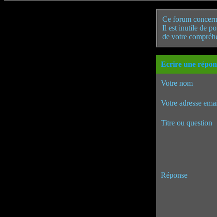
Ce forum concern
Il est inutile de 
de votre compréh
Ecrire une répon
Votre nom
Votre adresse emai
Titre ou question
Réponse