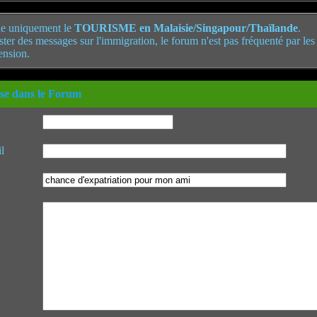
e uniquement le
TOURISME en Malaisie/Singapour/Thaïlande
.
poster des messages sur l'immigration, le forum n'est pas fréquenté par le
ension.
se dans le Forum
l