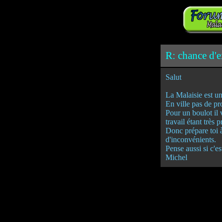
R: chance d'e
Salut
La Malaisie est un 
En ville pas de pr
Pour un boulot il 
travail étant très 
Donc prépare toi 
d'inconvénients.
Pense aussi si c'e
Michel