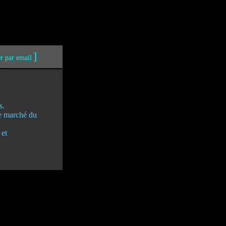
]
er par email
s.
le marché du
 et