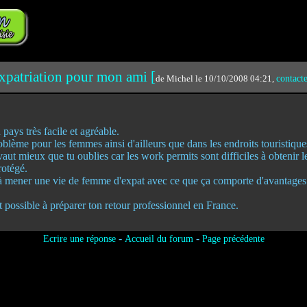
xpatriation pour mon ami [
de Michel le 10/10/2008 04:21,
contact
pays très facile et agréable.
oblème pour les femmes ainsi d'ailleurs que dans les endroits touristique
vaut mieux que tu oublies car les work permits sont difficiles à obtenir 
protégé.
à mener une vie de femme d'expat avec ce que ça comporte d'avantages
st possible à préparer ton retour professionnel en France.
-
-
Ecrire une réponse
Accueil du forum
Page précédente