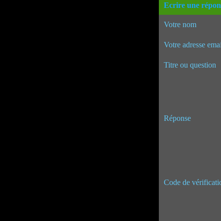
Ecrire une répon
Votre nom
Votre adresse emai
Titre ou question
Réponse
Code de vérificati