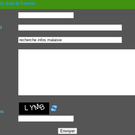
se dans le Forum
l
on