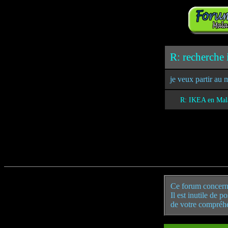
R: recherche 
je veux partir au
R: IKEA en Mal
Ce forum concern
Il est inutile de 
de votre compréh