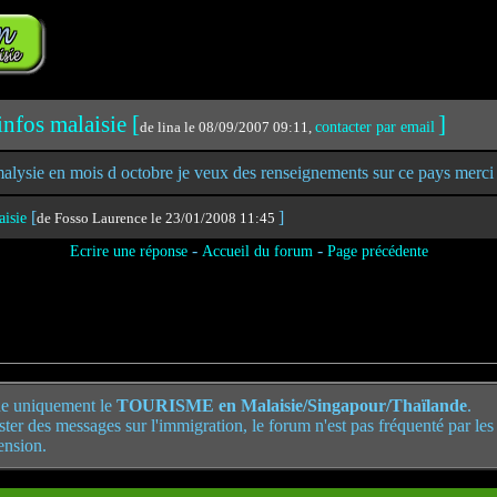
infos malaisie [
]
de lina le 08/09/2007 09:11,
contacter par email
 malysie en mois d octobre je veux des renseignements sur ce pays merci
[
]
aisie
de Fosso Laurence le 23/01/2008 11:45
-
-
Ecrire une réponse
Accueil du forum
Page précédente
e uniquement le
TOURISME en Malaisie/Singapour/Thaïlande
.
poster des messages sur l'immigration, le forum n'est pas fréquenté par le
ension.