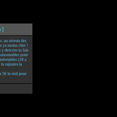
]
l
is. au niveau des
s ya moins cher !
 y descens tu fais
raisonnables pour
omfortables (18 a
 tu rajoutes la
a 5€ la nuit pour