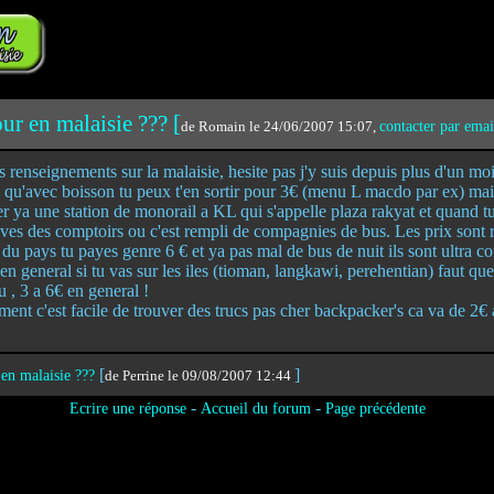
our en malaisie ??? [
de Romain le 24/06/2007 15:07,
contacter par emai
es renseignements sur la malaisie, hesite pas j'y suis depuis plus d'un mo
s qu'avec boisson tu peux t'en sortir pour 3€ (menu L macdo par ex) mai
 ya une station de monorail a KL qui s'appelle plaza rakyat et quand tu
uves des comptoirs ou c'est rempli de compagnies de bus. Les prix sont 
e du pays tu payes genre 6 € et ya pas mal de bus de nuit ils sont ultra c
en general si tu vas sur les iles (tioman, langkawi, perehentian) faut que
u , 3 a 6€ en general !
ment c'est facile de trouver des trucs pas cher backpacker's ca va de 2€ 
[
]
 en malaisie ???
de Perrine le 09/08/2007 12:44
-
-
Ecrire une réponse
Accueil du forum
Page précédente