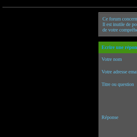
Ce forum concern
Il est inutile de 
de votre compréh
Ecrire une répon
Votre nom
Votre adresse emai
Titre ou question
Réponse