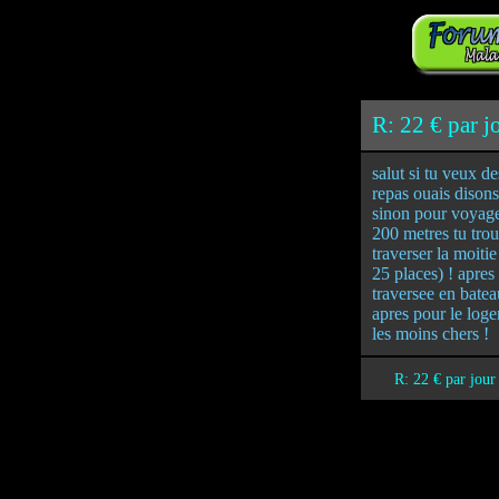
R: 22 € par j
salut si tu veux d
repas ouais dison
sinon pour voyager
200 metres tu tro
traverser la moiti
25 places) ! apres 
traversee en batea
apres pour le loge
les moins chers !
R: 22 € par jour