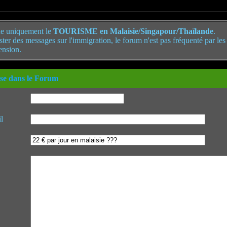
e uniquement le
TOURISME en Malaisie/Singapour/Thaïlande
.
poster des messages sur l'immigration, le forum n'est pas fréquenté par le
ension.
se dans le Forum
l