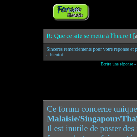
R: Que ce site se mette à l'heure ! [
d
Sinceres remerciements pour votre reponse et po
a bientot
-
Ecrire une réponse
Ce forum concerne uniqu
Malaisie/Singapour/Tha
Il est inutile de poster de