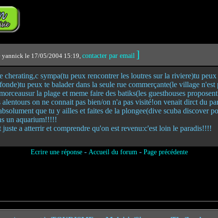
]
 yannick le 17/05/2004 15:19,
contacter par email
te cherating,c sympa(tu peux rencontrer les loutres sur la riviere)tu peux 
onde)tu peux te balader dans la seule rue commerçante(le village n'est 
orceausur la plage et meme faire des batiks(les guesthouses proposent
s alentours on ne connait pas bien/on n'a pas visité!on venait dirct du par
 absolument que tu y ailles et faites de la plongee(dive scuba discover p
ns un aquarium!!!!!
uste a atterrir et comprendre qu'on est revenu:c'est loin le paradis!!!!
-
-
Ecrire une réponse
Accueil du forum
Page précédente