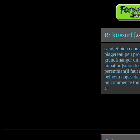
R: kitesurf [
de
salut,et bien ecou
plage(eau peu prof
grand)manger un m
initiation)sinon le
perenthian(il faut
peine:tu nages da
on commence tout j
a+