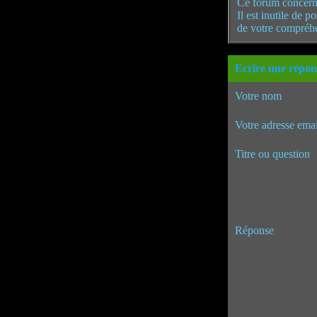
Ce forum concern
Il est inutile de 
de votre compréh
Ecrire une répon
Votre nom
Votre adresse emai
Titre ou question
Réponse