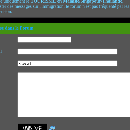
e uniquement le
TOURISME en Malaisie/Singapour/Thaïlande
.
poster des messages sur l'immigration, le forum n'est pas fréquenté par le
ension.
se dans le Forum
l