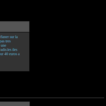
flaner sur la
pas tres
 une
adis:les iles
our 40 euros a