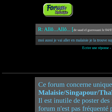
R: Allô...Allô... [
de saad el guerouani le 04/
moi aussi je vai aller en malaisie je la trouve 
-
Ecrire une réponse
Ce forum concerne uniqu
Malaisie/Singapour/Tha
Il est inutile de poster de
forum n'est pas fréquenté 